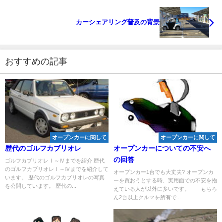
カーシェアリング普及の背景
おすすめの記事
オープンカーに関して
オープンカーに関して
歴代のゴルフカブリオレ
オープンカーについての不安へ
の回答
ゴルフカブリオレⅠ～Ⅳまでを紹介 歴代
のゴルフカブリオレⅠ～Ⅳまでを紹介して
オープンカー1台でも大丈夫? オープンカ
います。 歴代のゴルフカブリオレの写真
ーを買おうとする時、実用面での不安を抱
を公開しています。 歴代の...
えている人が以外に多いです。 もちろ
ん2台以上クルマを所有で...