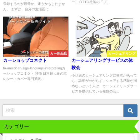
ー） OTTO社製の「フ...
登録するのが最善か、迷うかもしれませ
ん。 まずは、自分の生活圏に...
カー用品店
カーシェアリング
カーショップコネクト
カーシェアリングサービスの体
験会
fa-american-sign-language-interpretingカ
ーショップコネクト 特徴 日本最大級の車
今話題のカーシェアリングに興味があって
のシートカバー専門通販...
も、詳細が分からず、シェアする感覚が掴
めないという人は、カーシェアリングサー
ビスを提供している複数の会...
カテゴリー