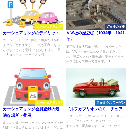
カーシェアリング
ＶＷ社の歴史
カーシェアリングのデメリット
ＶＷ社の歴史①（1934年～1941
年）
カーシェアリングに関して利点だけがピッ
クアップされますが、一点も不利になるこ
第二次世界大戦前・戦中 このページで
とがないという意味ではありません。 最
は、VW社の歴史について書いてみまし
も大きな点は、サービスを利...
た。 第二次大前・戦中編～現在まで４ペ
ージに渡って綴って見ます。 １...
カーシェアリング
フォルクスワーゲン
カーシェアリング会員登録の最
ゴルフカブリオレのミニチュア
適な場所・費用
「ゴルフカブリオレのミニチュア」ギャラ
リー 「ゴルフカブリオレのミニチュア」
多くの企業でカーシェアリングサービスが
ギャラリー写真集です。 OTTO（オット
利用できるようになっていますが、どこに