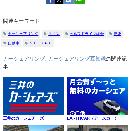
LINE
関連キーワード
カーシェアリング
スイス
セルフドライブ組合
歴史
自動車
ＳＥＦＡＧＥ
カーシェアリング
,
カーシェアリング豆知識
の関連記
事
三井のカーシェアーズ
EARTHCAR（アースカー）