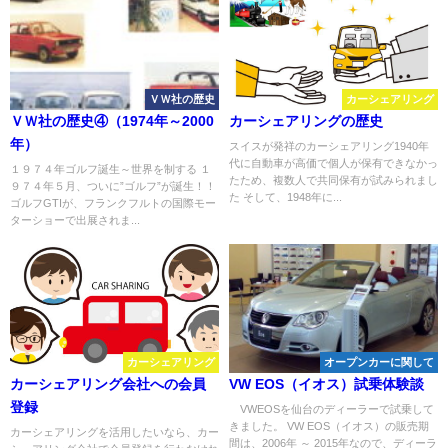
ＶＷ社の歴史
カーシェアリング
ＶＷ社の歴史④（1974年～2000
カーシェアリングの歴史
年）
スイスが発祥のカーシェアリング1940年
代に自動車が高価で個人が保有できなかっ
１９７４年ゴルフ誕生～世界を制する １
たため、複数人で共同保有が試みられまし
９７４年５月、ついに”ゴルフ”が誕生！！
た そして、1948年に...
ゴルフGTIが、フランクフルトの国際モー
ターショーで出展されま...
カーシェアリング
オープンカーに関して
カーシェアリング会社への会員
VW EOS（イオス）試乗体験談
登録
VWEOSを仙台のディーラーで試乗して
きました。 VW EOS（イオス）の販売期
カーシェアリングを活用したいなら、カー
間は、2006年 ～ 2015年なので、ディーラ