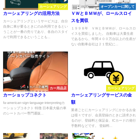
カーシェアリング
オープンカーに関して
カーシェアリングの活用方法
ＶＷとＢＭＷが、ロールスロイ
スを買収
カーシェアリングというサービスは、自分
自身に車が要るときにのみ利用できるとい
１９９８年 ＶＷとＢＭＷが、ロールスロ
うことが一番の売りであり、各自のスタイ
イスを買収しました。 自動車は大量生産
ルで利用できるということも...
であるから、年間４００万台以上の生産が
ない自動車会社は２１世紀に...
カー用品店
カーシェアリング
カーショップコネクト
カーシェアリングサービスの金
額
fa-american-sign-language-interpretingカ
ーショップコネクト 特徴 日本最大級の車
業者ごとにカーシェアリングにかかるお金
のシートカバー専門通販...
は様々ですが、会員登録のときに請求され
るのが、登録料と保証金、ICカードの発行
手数料などです。 登録料...