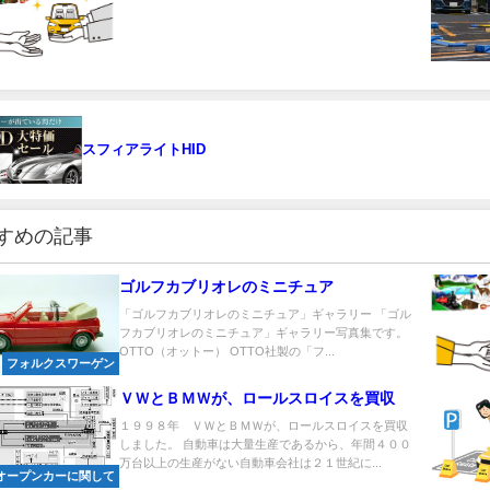
スフィアライトHID
すめの記事
ゴルフカブリオレのミニチュア
「ゴルフカブリオレのミニチュア」ギャラリー 「ゴル
フカブリオレのミニチュア」ギャラリー写真集です。
OTTO（オットー） OTTO社製の「フ...
フォルクスワーゲン
ＶＷとＢＭＷが、ロールスロイスを買収
１９９８年 ＶＷとＢＭＷが、ロールスロイスを買収
しました。 自動車は大量生産であるから、年間４００
万台以上の生産がない自動車会社は２１世紀に...
オープンカーに関して